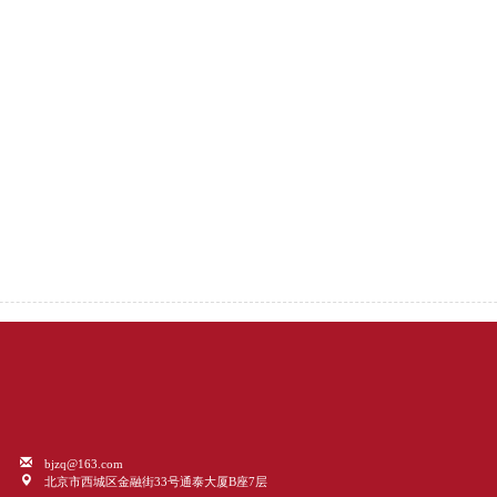
bjzq@163.com
北京市西城区金融街33号通泰大厦B座7层