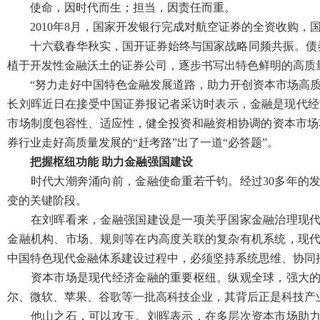
使命，因时代而生；担当，因责任而重。
2010年8月，国家开发银行完成对航空证券的全资收购，
十六载春华秋实，国开证券始终与国家战略同频共振。债券全
植于开发性金融沃土的证券公司，逐步书写出特色鲜明的高质
“努力走好中国特色金融发展道路，助力开创资本市场高质
长刘晖近日在接受中国证券报记者采访时表示，金融是现代经
市场制度包容性、适应性，健全投资和融资相协调的资本市场
券行业走好高质量发展的“赶考路”出了一道“必答题”。
把握枢纽功能 助力金融强国建设
时代大潮奔涌向前，金融使命重若千钧。经过30多年的发
变的关键阶段。
在刘晖看来，金融强国建设是一项关乎国家金融治理现代化
金融机构、市场、规则等在内高度关联的复杂有机系统，现
中国特色现代金融体系建设过程中，必须坚持系统思维、协同
资本市场是现代经济金融的重要枢纽。纵观全球，强大的资
尔、微软、苹果、谷歌等一批高科技企业，其背后正是科技产
他山之石，可以攻玉。刘晖表示，在多层次资本市场助力下