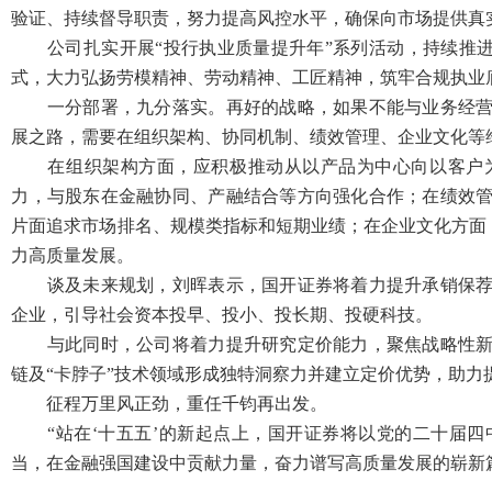
验证、持续督导职责，努力提高风控水平，确保向市场提供真
公司扎实开展“投行执业质量提升年”系列活动，持续推进标
式，大力弘扬劳模精神、劳动精神、工匠精神，筑牢合规执业
一分部署，九分落实。再好的战略，如果不能与业务经营有
展之路，需要在组织架构、协同机制、绩效管理、企业文化等
在组织架构方面，应积极推动从以产品为中心向以客户为
力，与股东在金融协同、产融结合等方向强化合作；在绩效
片面追求市场排名、规模类指标和短期业绩；在企业文化方面
力高质量发展。
谈及未来规划，刘晖表示，国开证券将着力提升承销保荐能
企业，引导社会资本投早、投小、投长期、投硬科技。
与此同时，公司将着力提升研究定价能力，聚焦战略性新兴
链及“卡脖子”技术领域形成独特洞察力并建立定价优势，助力
征程万里风正劲，重任千钧再出发。
“站在‘十五五’的新起点上，国开证券将以党的二十届四
当，在金融强国建设中贡献力量，奋力谱写高质量发展的崭新