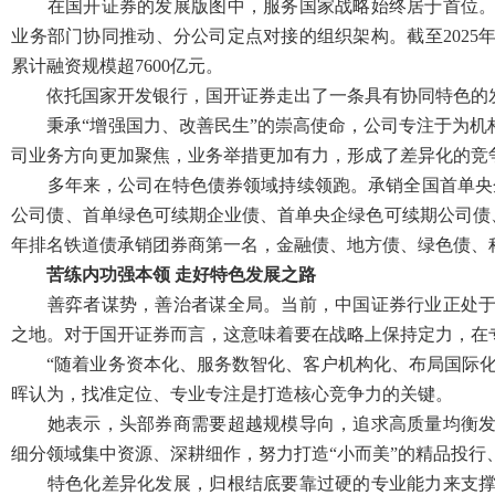
在国开证券的发展版图中，服务国家战略始终居于首位。刘
业务部门协同推动、分公司定点对接的组织架构。截至2025
累计融资规模超7600亿元。
依托国家开发银行，国开证券走出了一条具有协同特色的
秉承“增强国力、改善民生”的崇高使命，公司专注于为机
司业务方向更加聚焦，业务举措更加有力，形成了差异化的竞
多年来，公司在特色债券领域持续领跑。承销全国首单央企
公司债、首单绿色可续期企业债、首单央企绿色可续期公司债、
年排名铁道债承销团券商第一名，金融债、地方债、绿色债、
苦练内功强本领 走好特色发展之路
善弈者谋势，善治者谋全局。当前，中国证券行业正处于格
之地。对于国开证券而言，这意味着要在战略上保持定力，在
“随着业务资本化、服务数智化、客户机构化、布局国际化
晖认为，找准定位、专业专注是打造核心竞争力的关键。
她表示，头部券商需要超越规模导向，追求高质量均衡发展
细分领域集中资源、深耕细作，努力打造“小而美”的精品投行
特色化差异化发展，归根结底要靠过硬的专业能力来支撑。