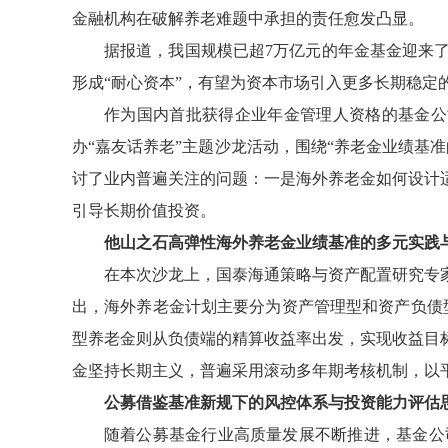
金融机构在破解养老难题中承担的责任愈发凸显。
据报道，我国规模已超
7
万亿元的年金基金迎来
形成
“
耐心资本
”
，有望为资本市场引入更多长期稳定
作为国内首批获得企业年金管理人资格的基金公
办
“
嘉友话养老
”
主题沙龙活动，围绕
“
养老金业绩基准
讨了业内普遍关注的问题：一是海外养老金如何设计
引导长期价值投资。
他山之石高弹性海外养老金业绩基准的多元实践
在本次沙龙上，国泰海通策略与资产配置研究专
出，海外养老金计划主要分为资产管理型和资产负债
型养老金则从负债端的精算收益率出发，实现收益目
金坚持长期主义，普遍采用滚动多年期考核机制，以
公募借鉴基准新规下的风控体系与投资能力评估
随着公募基金行业高质量发展不断推进，基金公