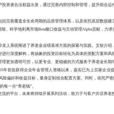
护投资者合法权益出发，通过完善内部控制和管理，提升组合运
包括完善覆盖全生命周期的品质管理体系，以及依托底层数据建
精细、科学地剥离市场
Beta
敞口收益与主动管理
Alpha
贡献，力求
沙龙上系统阐述了养老金业绩基准方面的探索与实践。文钦介绍
好进行深度解构，将抽象的投资目标转化为具体的资配方案和风
管理更加透明可控，以更专业、更稳健的方式服务于养老金长期
05
年首批获得企业年金管理人资格以来，嘉实已为上百家企业
风险偏好和收益目标，量身定制组合配置方案。同时，依托严密
的每一分
“
养老钱
”
。
交流的平台，未来将持续开展系列活动，致力于与客户共话养老