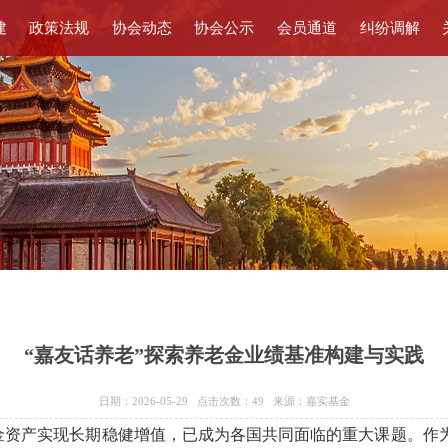
建
政策法规
协会动态
协会公示
会员通道
纠纷调解
“嘉友话养老”探索养老金业绩基准构建与实践
日期：2026-05-29 点击次数：
49
来源：嘉实基金
金资产实现长期稳健增值，已成为各国共同面临的重大课题。作