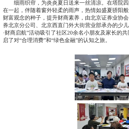
细雨织帘，为炎炎夏日送来一丝清凉。在塔院四
在一起
，
伴随着窗外轻柔的雨声，热情如盛夏骄阳般
财富观念的种子，提升财商素养
，
由北京证券业协会
券北京分公司、
北京
西直门
外大街
营业部承办的少儿
·
财商启航
”
活动吸引了社区
2
0余名小朋友
及家长
的
共
启了对
“
合理消费
”
和
“
绿色金融
”
的认知之旅。