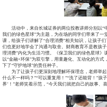
活动
中
，来自长城证券的两位投教讲师分别以
“
我们的绿色星球
”
为主题，为在场的同学们带来了一
课，
给
孩子们
讲解
了
“
合理消费
”
相关知识
，让孩子们
们也更好
地
学会了沟通与取舍。财商教育不是教孩子
理消费
”
内化为生活习惯。《保卫我们的绿色星球》
以
“
金融+环保
”
为双引擎，用童趣化、互动化的方式
下了
“
守护地球
”
的责任种子。
为了让孩子们更深刻
地
理解环保理念，老师举起
什么不一样吗？
”“
可以重复用！
”“
洗了还能背！
”
孩
界
’
！
”
老师笑着示范，
“
今天我们就把自己的故事、