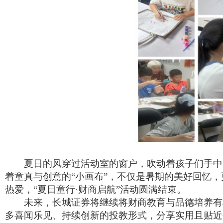
夏日的风穿过活动室的窗户，吹动着孩子们手中
着童真与创意的
“
小画布
”
，不仅是暑期的美好回忆，
热爱
，
“
夏日童行
·
财商启航
”
活动圆满结束。
未来，长城证券将
继续将
财商教育与品德培养有
多喜闻乐见、持续创新的投教形式，分享实用且贴近