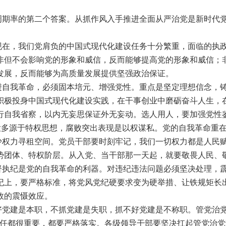
期率的第二个答案。从抓作风入手推进全面从严治党是新时代党
在，我们党肩负的中国式现代化建设任务十分繁重，面临的执政
非但不会影响党的形象和威信，反而能够提高党的形象和威信；
发展，反而能够为高质量发展提供坚强政治保证。
自我革命，必须固本培元、增强党性。重点是坚定理想信念，铸
积极投身中国式现代化建设实践，在干事创业中磨砺奋斗人生，
行自我省察，以内无妄思保证外无妄动。选人用人，要加强党性
多源于特权思想，腐败突出表现是以权谋私。党的自我革命重在
减少权力寻租空间。党员干部要时刻牢记，我们一切权力都是人民
势团体、特权阶层。从入党、当干部那一天起，就要敬畏人民、
执纪是党的自我革命的利器。对违纪违法问题必须坚决处理，霹
纪上，要严格标准，将党风党纪硬要求变为硬举措、让铁规矩长
效的震慑效应。
建是本职，不抓党建是失职，抓不好党建是不称职。管党治党
责任都很重要，都要严格落实。各级领导干部要坚决扛起管党治