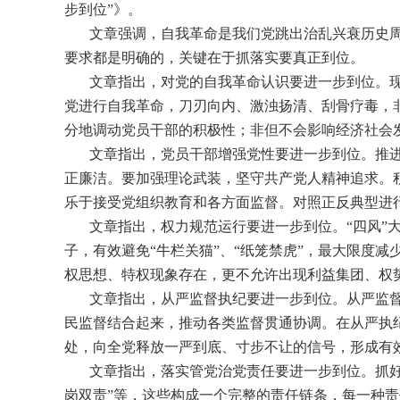
步到位”》。
文章强调，自我革命是我们党跳出治乱兴衰历史周
要求都是明确的，关键在于抓落实要真正到位。
文章指出，对党的自我革命认识要进一步到位。现
党进行自我革命，刀刃向内、激浊扬清、刮骨疗毒，
分地调动党员干部的积极性；非但不会影响经济社会
文章指出，党员干部增强党性要进一步到位。推进
正廉洁。要加强理论武装，坚守共产党人精神追求。
乐于接受党组织教育和各方面监督。对照正反典型进
文章指出，权力规范运行要进一步到位。“四风”大
子，有效避免“牛栏关猫”、“纸笼禁虎”，最大限度
权思想、特权现象存在，更不允许出现利益集团、权
文章指出，从严监督执纪要进一步到位。从严监督
民监督结合起来，推动各类监督贯通协调。在从严执
处，向全党释放一严到底、寸步不让的信号，形成有
文章指出，落实管党治党责任要进一步到位。抓好党
岗双责”等，这些构成一个完整的责任链条，每一种