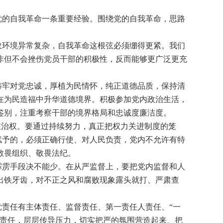
的自我革命一条重要经验。围绕党的自我革命，思路
环境异常复杂，自我革命这根弦必须绷得更紧。我们
非但不会挫伤党员干部的积极性，反而能够更广泛更充
牢对党忠诚，厚植为民情怀，纯正道德品质，保持清
在为民造福中升华道德境界。积极参加党内政治生活，
鉴别，注重考察干部的境界格局和忠诚度廉洁度。
治权。要通过持续努力，真正把权力关进制度的笼
赋予的，必须正确行使、对人民负责，党内不允许有特
敬畏组织、敬畏法纪。
雳手段决不能少。在从严监督上，要把党内监督和人
出铁牙齿，对不正之风和腐败现象露头就打、严肃查
责任有主体责任、监督责任、第一责任人责任、“一
党责任，层层传导压力，切实把严的氛围营造起来、把